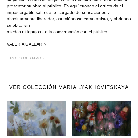
presentar su obra al público. Es aquí cuando el artista da el
impostergable salto de fe, cargado de sensaciones y
absolutamente liberador, asumiéndose como artista, y abriendo
su obra- sin
miedos ni tapujos - a la conversación con el público.
VALERIA GALLARINI
ROLO OCAMPOS
VER COLECCIÓN MARIA LYAKHOVITSKAYA
MARIA
MARIA
LYAKHOVITSKAYA
LYAKHOVITSKAYA
-
-
Donde
El
la
aire
ausencia
que