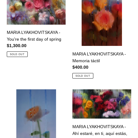
-
-
You're
Memoria
the
táctil
first
day
MARIA LYAKHOVITSKAYA -
of
You're the first day of spring
spring
Regular
$1,300.00
price
MARIA LYAKHOVITSKAYA -
SOLD OUT
Memoria táctil
Regular
$400.00
price
SOLD OUT
MARIA
MARIA
LYAKHOVITSKAYA
LYAKHOVITSKAYA
-
-
El
Ahí
tiempo
estaré,
que
en
MARIA LYAKHOVITSKAYA -
huye
ti,
Ahí estaré, en ti, aquí estás,