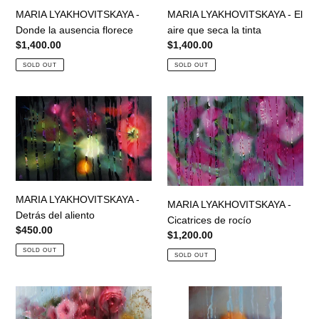
MARIA LYAKHOVITSKAYA - El
MARIA LYAKHOVITSKAYA -
florece
seca
aire que seca la tinta
Donde la ausencia florece
la
Regular
$1,400.00
Regular
$1,400.00
tinta
price
price
SOLD OUT
SOLD OUT
MARIA
MARIA
LYAKHOVITSKAYA
LYAKHOVITSKAYA
-
-
Detrás
Cicatrices
del
de
aliento
rocío
MARIA LYAKHOVITSKAYA -
MARIA LYAKHOVITSKAYA -
Detrás del aliento
Cicatrices de rocío
Regular
$450.00
Regular
$1,200.00
price
price
SOLD OUT
SOLD OUT
MARIA
MARIA
LYAKHOVITSKAYA
LYAKHOVITSKAYA