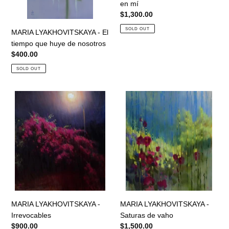
de
aquí
en mí
nosotros
estás,
Regular
$1,300.00
en
price
SOLD OUT
MARIA LYAKHOVITSKAYA - El
mí
tiempo que huye de nosotros
Regular
$400.00
price
SOLD OUT
MARIA
MARIA
LYAKHOVITSKAYA
LYAKHOVITSKAYA
-
-
Irrevocables
Saturas
de
vaho
MARIA LYAKHOVITSKAYA -
MARIA LYAKHOVITSKAYA -
Irrevocables
Saturas de vaho
Regular
$900.00
Regular
$1,500.00