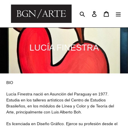
Skip
to
Search
Log in
Cart
content
C
LUCÍA FINESTRA
o
l
l
BIO
e
Lucía Finestra nació en Asunción del Paraguay en 1977.
c
Estudia en los talleres artísticos del Centro de Estudios
Brasileños, en los módulos de Línea y Color y de Teoría del
t
Arte, principalmente con Luis Alberto Boh.
i
Es licenciada en Diseño Gráfico. Ejerce su profesión desde el