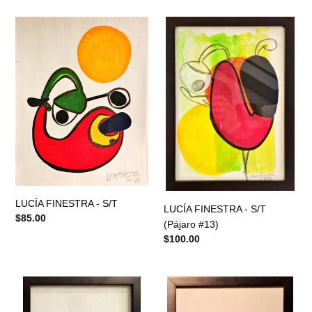
LUCÍA
LUCÍA
FINESTRA
FINESTRA
-
-
S/T
S/T
(Pájaro
#13)
LUCÍA FINESTRA - S/T
LUCÍA FINESTRA - S/T
Regular
$85.00
(Pájaro #13)
price
Regular
$100.00
price
LUCÍA
LUCÍA
FINESTRA
FINESTRA