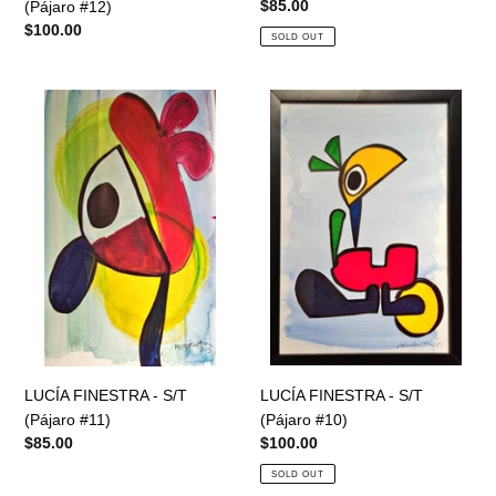
Regular
$85.00
(Pájaro #12)
price
Regular
$100.00
SOLD OUT
price
LUCÍA
LUCÍA
FINESTRA
FINESTRA
-
-
S/T
S/T
(Pájaro
(Pájaro
#11)
#10)
LUCÍA FINESTRA - S/T
LUCÍA FINESTRA - S/T
(Pájaro #11)
(Pájaro #10)
Regular
$85.00
Regular
$100.00
price
price
SOLD OUT