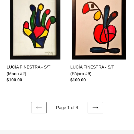
-
-
S/T
S/T
(Mano
(Pájaro
#2)
#9)
LUCÍA FINESTRA - S/T
LUCÍA FINESTRA - S/T
(Mano #2)
(Pájaro #9)
Regular
$100.00
Regular
$100.00
price
price
Page 1 of 4
PREVIOUS
NEXT
PAGE
PAGE