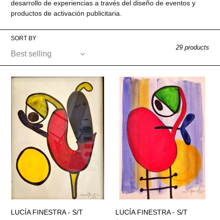
o
desarrollo de experiencias a través del diseño de eventos y
productos de activación publicitaria.
n
:
SORT BY
29 products
LUCÍA
LUCÍA
FINESTRA
FINESTRA
-
-
S/T
S/T
(Pájaro
#12)
LUCÍA FINESTRA - S/T
LUCÍA FINESTRA - S/T