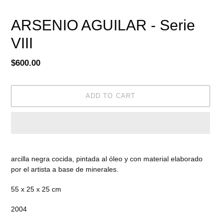
ARSENIO AGUILAR - Serie
VIII
Regular
$600.00
price
ADD TO CART
Adding
product
arcilla negra cocida, pintada al óleo y con material elaborado
to
por el artista a base de minerales.
your
cart
55 x 25 x 25 cm
2004