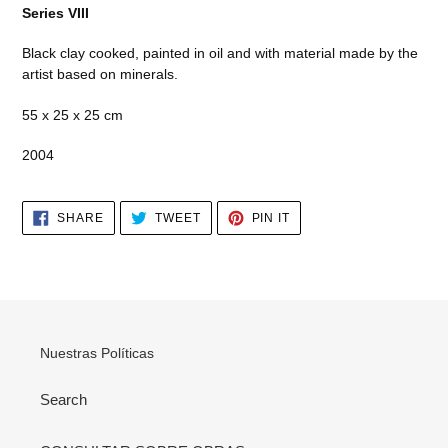
Series VIII
Black clay cooked, painted in oil and with material made by the
artist based on minerals.
55 x 25 x 25 cm
2004
SHARE
TWEET
PIN
SHARE
TWEET
PIN IT
ON
ON
ON
FACEBOOK
TWITTER
PINTEREST
Nuestras Políticas
Search