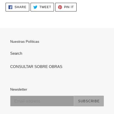
SHARE
TWEET
PIN
SHARE
TWEET
PIN IT
ON
ON
ON
FACEBOOK
TWITTER
PINTEREST
Nuestras Políticas
Search
CONSULTAR SOBRE OBRAS
Newsletter
SUBSCRIBE