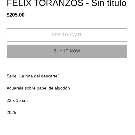
FELIX TORANZOS - Sin título
Regular
$205.00
price
ADD TO CART
BUY IT NOW
Adding
product
Serie "La ruta del descarte"
to
your
Acuarela sobre papel de algodón
cart
22 x 15 cm
2025