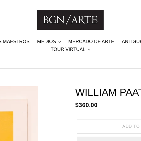
S MAESTROS
MEDIOS
MERCADO DE ARTE
ANTIGU
TOUR VIRTUAL
WILLIAM PAAT
Regular
$360.00
price
ADD TO