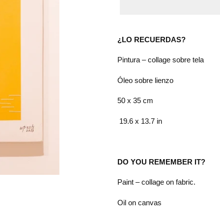
Adding
product
¿LO RECUERDAS?
to
your
Pintura – collage sobre tela
cart
Óleo sobre lienzo
50 x 35 cm
19.6 x 13.7 in
DO YOU REMEMBER IT?
Paint – collage on fabric.
Oil on canvas