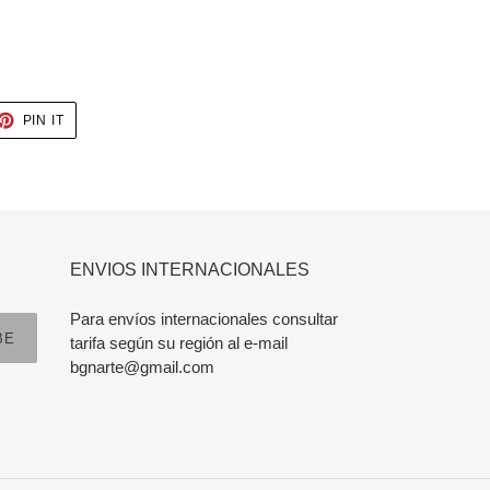
ET
PIN
PIN IT
ON
TTER
PINTEREST
ENVIOS INTERNACIONALES
Para envíos internacionales consultar
BE
tarifa según su región al e-mail
bgnarte@gmail.com